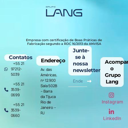
Empresa com certificação de Boas Práticas de
Fabricação segundo a RDC 16/2013 da ANVISA
Junte-
ABLACOGOLD
se à
Contatos
Endereço
Acompa
nossa
+55 21
o
97212-
Av. das
newsletter
5039
Grupo
Américas,
nº 12.900
Lang
+55 21
Sala 502B
3539-
– Barra
0699
da Tijuca
Instagram
Rio de
+55 21
Janeiro –
3539-
RJ
0660
LinkedIn