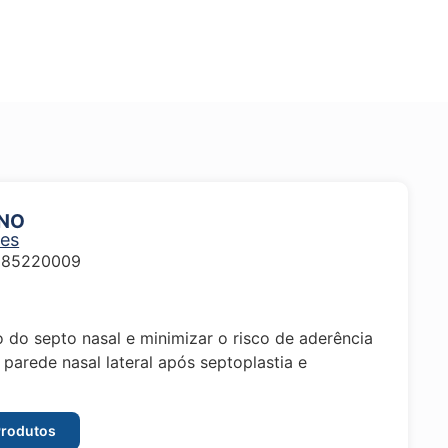
RNO
ões
85220009
o do septo nasal e minimizar o risco de aderência
 parede nasal lateral após septoplastia e
Produtos