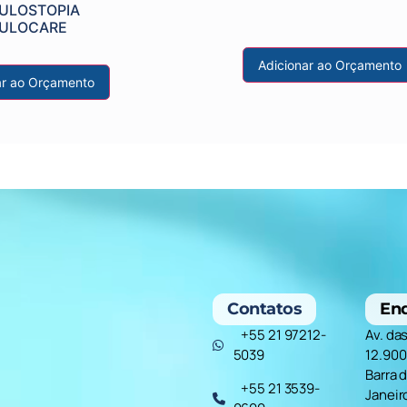
ULOSTOPIA
CULOCARE
Adicionar ao Orçamento
ar ao Orçamento
Contatos
En
+55 21 97212-
Av. da
5039
12.900
Barra d
+55 21 3539-
Janeir