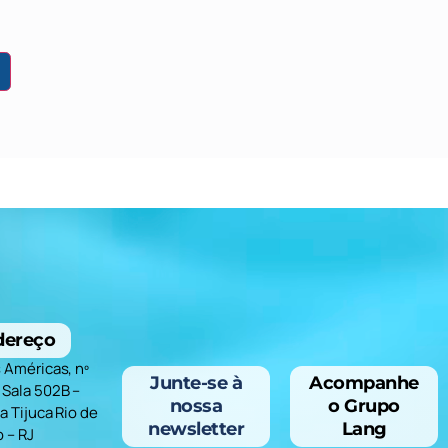
dereço
s Américas, nº
Junte-se à
Acompanhe
 Sala 502B –
nossa
o Grupo
a Tijuca Rio de
newsletter
Lang
o – RJ