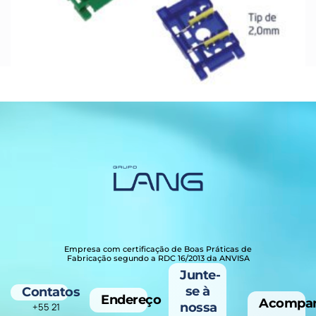
KIT TIP ABLACOGOLD
Adicionar ao Orçamento
Empresa com certificação de Boas Práticas de
Fabricação segundo a RDC 16/2013 da ANVISA
Junte-
se à
Contatos
Endereço
Acompa
nossa
+55 21